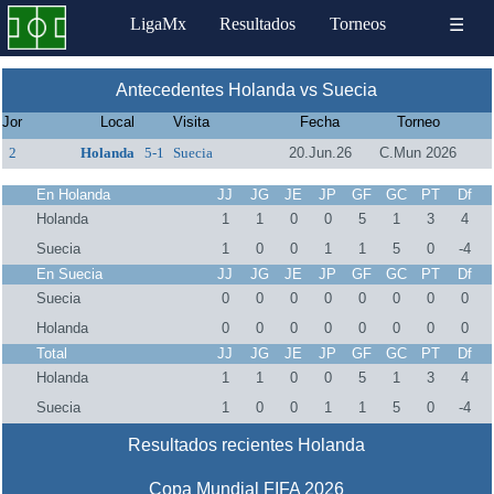
LigaMx
Resultados
Torneos
☰
Antecedentes Holanda vs Suecia
Jor
Local
Visita
Fecha
Torneo
2
Holanda
5-1
Suecia
20.Jun.26
C.Mun 2026
En Holanda
JJ
JG
JE
JP
GF
GC
PT
Df
Holanda
1
1
0
0
5
1
3
4
Suecia
1
0
0
1
1
5
0
-4
En Suecia
JJ
JG
JE
JP
GF
GC
PT
Df
Suecia
0
0
0
0
0
0
0
0
Holanda
0
0
0
0
0
0
0
0
Total
JJ
JG
JE
JP
GF
GC
PT
Df
Holanda
1
1
0
0
5
1
3
4
Suecia
1
0
0
1
1
5
0
-4
Resultados recientes Holanda
Copa Mundial FIFA 2026