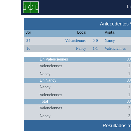
L
Antecedentes 
Jor
Local
Visita
34
Valenciennes
0-0
Nancy
16
Nancy
1-1
Valenciennes
En Valenciennes
J
Valenciennes
1
Nancy
1
En Nancy
J
Nancy
1
Valenciennes
1
Total
J
Valenciennes
2
Nancy
2
Resultados r