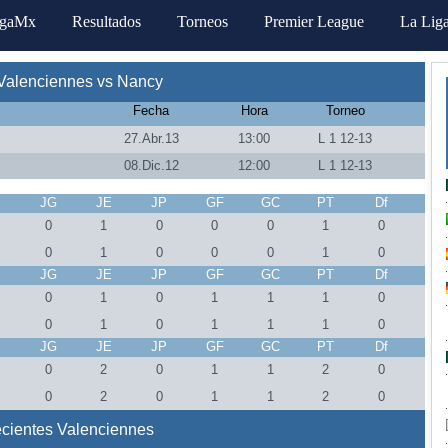
igaMx
Resultados
Torneos
Premier League
La Lig
Valenciennes vs Nancy
Fecha
Hora
Torneo
27.Abr.13
13:00
L 1 12-13
08.Dic.12
12:00
L 1 12-13
J
JG
JE
JP
GF
GC
PT
Df
0
1
0
0
0
1
0
0
1
0
0
0
1
0
J
JG
JE
JP
GF
GC
PT
Df
0
1
0
1
1
1
0
0
1
0
1
1
1
0
J
JG
JE
JP
GF
GC
PT
Df
0
2
0
1
1
2
0
0
2
0
1
1
2
0
ecientes Valenciennes