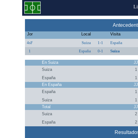
L
Antecedent
Jor
Local
Visita
4sF
Suiza
1-1
España
1
España
0-1
Suiza
En Suiza
J
Suiza
1
España
1
En España
J
España
1
Suiza
1
Total
J
Suiza
2
España
2
Resultado