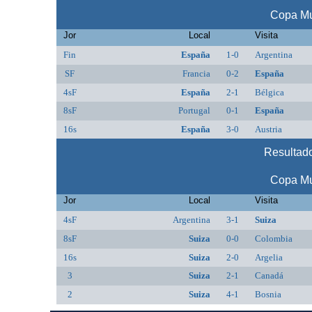
Copa Mu
Jor
Local
Visita
Fin
España
1-0
Argentina
SF
Francia
0-2
España
4sF
España
2-1
Bélgica
8sF
Portugal
0-1
España
16s
España
3-0
Austria
Resultado
Copa Mu
Jor
Local
Visita
4sF
Argentina
3-1
Suiza
8sF
Suiza
0-0
Colombia
16s
Suiza
2-0
Argelia
3
Suiza
2-1
Canadá
2
Suiza
4-1
Bosnia