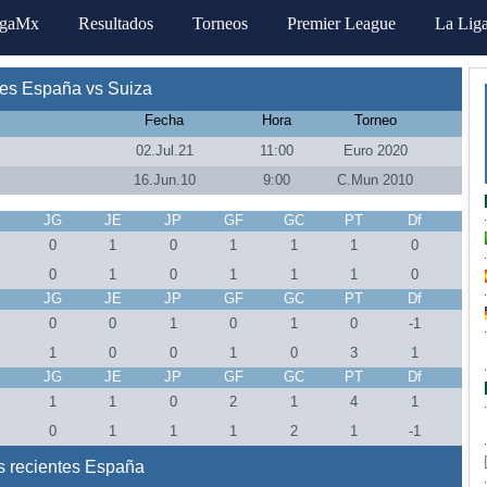
igaMx
Resultados
Torneos
Premier League
La Lig
es España vs Suiza
Fecha
Hora
Torneo
02.Jul.21
11:00
Euro 2020
16.Jun.10
9:00
C.Mun 2010
J
JG
JE
JP
GF
GC
PT
Df
0
1
0
1
1
1
0
0
1
0
1
1
1
0
J
JG
JE
JP
GF
GC
PT
Df
0
0
1
0
1
0
-1
1
0
0
1
0
3
1
J
JG
JE
JP
GF
GC
PT
Df
1
1
0
2
1
4
1
0
1
1
1
2
1
-1
s recientes España