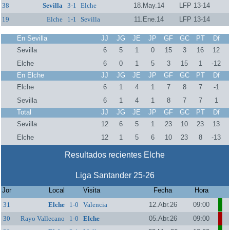
38
Sevilla
3-1
Elche
18.May.14
LFP 13-14
19
Elche
1-1
Sevilla
11.Ene.14
LFP 13-14
En Sevilla
JJ
JG
JE
JP
GF
GC
PT
Df
Sevilla
6
5
1
0
15
3
16
12
Elche
6
0
1
5
3
15
1
-12
En Elche
JJ
JG
JE
JP
GF
GC
PT
Df
Elche
6
1
4
1
7
8
7
-1
Sevilla
6
1
4
1
8
7
7
1
Total
JJ
JG
JE
JP
GF
GC
PT
Df
Sevilla
12
6
5
1
23
10
23
13
Elche
12
1
5
6
10
23
8
-13
Resultados recientes Elche
Liga Santander 25-26
Jor
Local
Visita
Fecha
Hora
31
Elche
1-0
Valencia
12.Abr.26
09:00
30
Rayo Vallecano
1-0
Elche
05.Abr.26
09:00