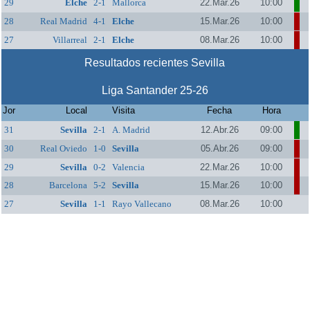
29
Elche
2-1
Mallorca
22.Mar.26
10:00
28
Real Madrid
4-1
Elche
15.Mar.26
10:00
27
Villarreal
2-1
Elche
08.Mar.26
10:00
Resultados recientes Sevilla
Liga Santander 25-26
Jor
Local
Visita
Fecha
Hora
31
Sevilla
2-1
A. Madrid
12.Abr.26
09:00
30
Real Oviedo
1-0
Sevilla
05.Abr.26
09:00
29
Sevilla
0-2
Valencia
22.Mar.26
10:00
28
Barcelona
5-2
Sevilla
15.Mar.26
10:00
27
Sevilla
1-1
Rayo Vallecano
08.Mar.26
10:00