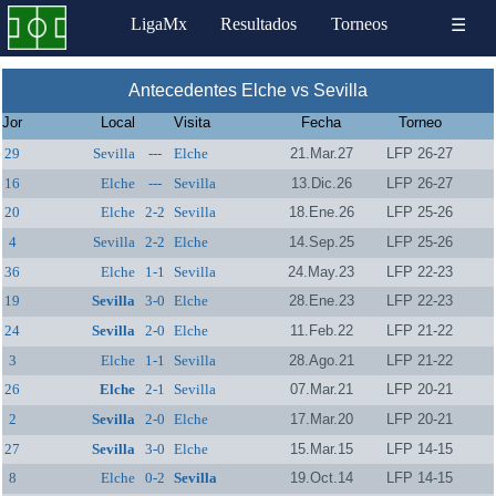
LigaMx
Resultados
Torneos
☰
Antecedentes Elche vs Sevilla
Jor
Local
Visita
Fecha
Torneo
29
Sevilla
---
Elche
21.Mar.27
LFP 26-27
16
Elche
---
Sevilla
13.Dic.26
LFP 26-27
20
Elche
2-2
Sevilla
18.Ene.26
LFP 25-26
4
Sevilla
2-2
Elche
14.Sep.25
LFP 25-26
36
Elche
1-1
Sevilla
24.May.23
LFP 22-23
19
Sevilla
3-0
Elche
28.Ene.23
LFP 22-23
24
Sevilla
2-0
Elche
11.Feb.22
LFP 21-22
3
Elche
1-1
Sevilla
28.Ago.21
LFP 21-22
26
Elche
2-1
Sevilla
07.Mar.21
LFP 20-21
2
Sevilla
2-0
Elche
17.Mar.20
LFP 20-21
27
Sevilla
3-0
Elche
15.Mar.15
LFP 14-15
8
Elche
0-2
Sevilla
19.Oct.14
LFP 14-15