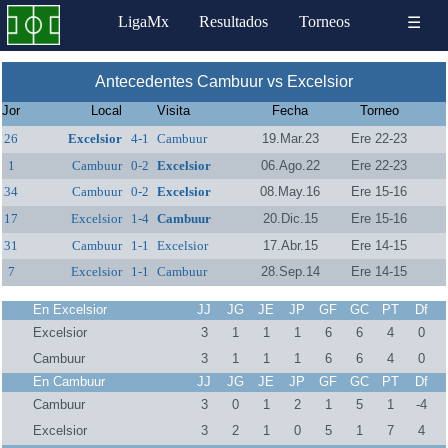
LigaMx
Resultados
Torneos
☰
Antecedentes Cambuur vs Excelsior
Jor
Local
Visita
Fecha
Torneo
26
Excelsior
4-1
Cambuur
19.Mar.23
Ere 22-23
1
Cambuur
0-2
Excelsior
06.Ago.22
Ere 22-23
34
Cambuur
0-2
Excelsior
08.May.16
Ere 15-16
17
Excelsior
1-4
Cambuur
20.Dic.15
Ere 15-16
31
Cambuur
1-1
Excelsior
17.Abr.15
Ere 14-15
7
Excelsior
1-1
Cambuur
28.Sep.14
Ere 14-15
En Excelsior
JJ
JG
JE
JP
GF
GC
PT
Df
Excelsior
3
1
1
1
6
6
4
0
Cambuur
3
1
1
1
6
6
4
0
En Cambuur
JJ
JG
JE
JP
GF
GC
PT
Df
Cambuur
3
0
1
2
1
5
1
-4
Excelsior
3
2
1
0
5
1
7
4