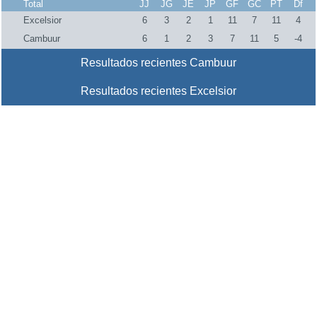
Total
JJ
JG
JE
JP
GF
GC
PT
Df
Excelsior
6
3
2
1
11
7
11
4
Cambuur
6
1
2
3
7
11
5
-4
Resultados recientes Cambuur
Resultados recientes Excelsior