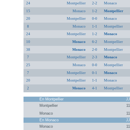
24
Montpellier
2-2
Monaco
15
Monaco
1-2
Montpellier
20
Montpellier
0-0
Monaco
8
Monaco
1-1
Montpellier
24
Montpellier
1-2
Monaco
10
Monaco
6-2
Montpellier
38
Monaco
2-0
Montpellier
7
Montpellier
2-3
Monaco
25
Monaco
0-0
Montpellier
7
Montpellier
0-1
Monaco
20
Montpellier
1-1
Monaco
2
Monaco
4-1
Montpellier
En Montpellier
J
Montpellier
11
Monaco
11
En Monaco
J
Monaco
11