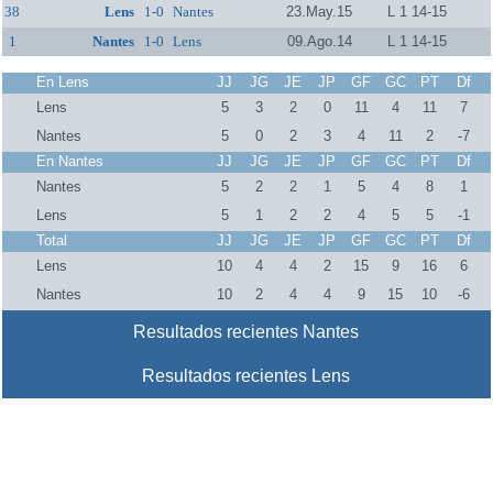
38
Lens
1-0
Nantes
23.May.15
L 1 14-15
1
Nantes
1-0
Lens
09.Ago.14
L 1 14-15
En Lens
JJ
JG
JE
JP
GF
GC
PT
Df
Lens
5
3
2
0
11
4
11
7
Nantes
5
0
2
3
4
11
2
-7
En Nantes
JJ
JG
JE
JP
GF
GC
PT
Df
Nantes
5
2
2
1
5
4
8
1
Lens
5
1
2
2
4
5
5
-1
Total
JJ
JG
JE
JP
GF
GC
PT
Df
Lens
10
4
4
2
15
9
16
6
Nantes
10
2
4
4
9
15
10
-6
Resultados recientes Nantes
Resultados recientes Lens