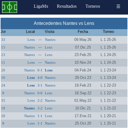
LigaMx
Resultados
Torneos
☰
Antecedentes Nantes vs Lens
Jor
Local
Visita
Fecha
Torneo
33
Lens
---
Nantes
09.May.26
L 1 25-26
15
Nantes
---
Lens
07.Dic.25
L 1 25-26
23
Nantes
---
Lens
23.Feb.25
L 1 24-25
11
Lens
---
Nantes
10.Nov.24
L 1 24-25
20
Nantes
0-1
Lens
04.Feb.24
L 1 23-24
10
Lens
4-0
Nantes
29.Oct.23
L 1 23-24
24
Lens
3-1
Nantes
19.Feb.23
L 1 22-23
8
Nantes
0-0
Lens
18.Sep.22
L 1 22-23
35
Lens
2-2
Nantes
01.May.22
L 1 21-22
18
Nantes
3-2
Lens
10.Dic.21
L 1 21-22
20
Nantes
1-1
Lens
17.Ene.21
L 1 20-21
8
Lens
1-1
Nantes
25.Oct.20
L 1 20-21