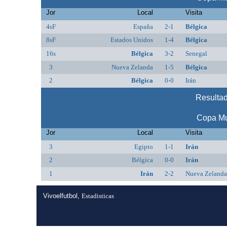
Jor
Local
Visita
4sF
España
2-1
Bélgica
8sF
Estados Unidos
1-4
Bélgica
16s
Bélgica
3-2
Senegal
3
Nueva Zelanda
1-5
Bélgica
2
Bélgica
0-0
Irán
Resultad
Copa Mu
Jor
Local
Visita
3
Egipto
1-1
Irán
2
Bélgica
0-0
Irán
1
Irán
2-2
Nueva Zelanda
Vivoelfutbol,
Estadisticas