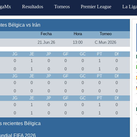
igaMx
Resultados
Torneos
Premier League
La Lig
es Bélgica vs Irán
Fecha
Hora
Torneo
21.Jun.26
13:00
C.Mun 2026
J
JG
JE
JP
GF
GC
PT
Df
0
1
0
0
0
1
0
0
1
0
0
0
1
0
J
JG
JE
JP
GF
GC
PT
Df
0
0
0
0
0
0
0
0
0
0
0
0
0
0
J
JG
JE
JP
GF
GC
PT
Df
0
1
0
0
0
1
0
0
1
0
0
0
1
0
 recientes Bélgica
ndial FIFA 2026