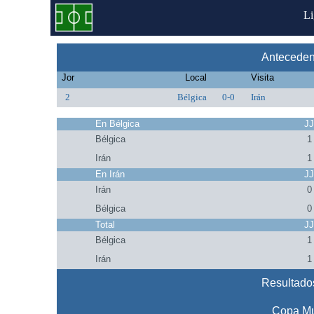
L
Antecedent
Jor
Local
Visita
2
Bélgica
0-0
Irán
En Bélgica
J
Bélgica
1
Irán
1
En Irán
J
Irán
0
Bélgica
0
Total
J
Bélgica
1
Irán
1
Resultados
Copa Mu