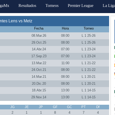
igaMx
Resultados
Torneos
Premier League
La Lig
ntes Lens vs Metz
Fecha
Hora
Torneo
08.Mar.26
08:00
L 1 25-26
29.Oct.25
08:00
L 1 25-26
14.Abr.24
07:00
L 1 23-24
17.Sep.23
07:00
L 1 23-24
13.Mar.22
11:00
L 1 21-22
24.Oct.21
08:00
L 1 21-22
14.Mar.21
08:00
L 1 20-21
20.Dic.20
08:00
L 1 20-21
18.Abr.15
13:00
L 1 14-15
29.Nov.14
13:00
L 1 14-15
J
JG
JE
JP
GF
GC
PT
Df
2
1
1
8
4
7
4