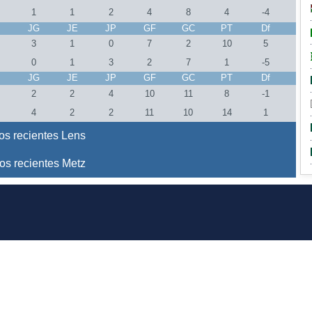
1
1
2
4
8
4
-4
J
JG
JE
JP
GF
GC
PT
Df
3
1
0
7
2
10
5
0
1
3
2
7
1
-5
J
JG
JE
JP
GF
GC
PT
Df
2
2
4
10
11
8
-1
4
2
2
11
10
14
1
os recientes Lens
os recientes Metz