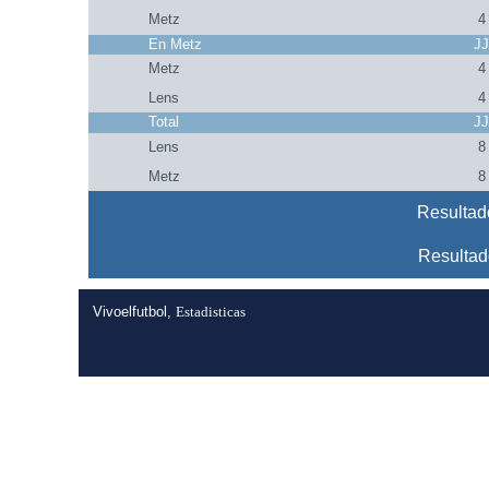
Metz
4
En Metz
J
Metz
4
Lens
4
Total
J
Lens
8
Metz
8
Resultad
Resultad
Vivoelfutbol,
Estadisticas