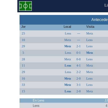
L
Antecede
Jor
Local
Visita
25
Lens
---
Metz
10
Metz
---
Lens
29
Metz
2-1
Lens
5
Lens
0-1
Metz
28
Metz
0-0
Lens
11
Lens
4-1
Metz
29
Lens
2-2
Metz
16
Metz
2-0
Lens
33
Metz
3-1
Lens
15
Lens
2-0
Metz
En Lens
J
Lens
4