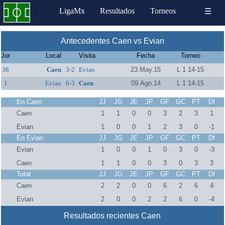
LigaMx
Resultados
Torneos
☰
Antecedentes Caen vs Evian
Jor
Local
Visita
Fecha
Torneo
38
Caen
3-2
Evian
23.May.15
L 1 14-15
1
Evian
0-3
Caen
09.Ago.14
L 1 14-15
En Caen
JJ
JG
JE
JP
GF
GC
PT
Df
Caen
1
1
0
0
3
2
3
1
Evian
1
0
0
1
2
3
0
-1
En Evian
JJ
JG
JE
JP
GF
GC
PT
Df
Evian
1
0
0
1
0
3
0
-3
Caen
1
1
0
0
3
0
3
3
Total
JJ
JG
JE
JP
GF
GC
PT
Df
Caen
2
2
0
0
6
2
6
4
Evian
2
0
0
2
2
6
0
-4
Resultados recientes Caen