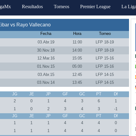
igaMx
Resultados
Torneos
Premier League
La Lig
ibar vs Rayo Vallecano
Fecha
Hora
Torneo
03.Abr.19
11:00
LFP 18-19
30.Nov.18
14:00
LFP 18-19
12.Mar.16
15:05
LFP 15-16
01.Nov.15
05:00
LFP 15-16
03.Abr.15
12:45
LFP 14-15
03.Nov.14
13:45
LFP 14-15
J
JG
JE
JP
GF
GC
PT
Df
2
0
1
4
3
6
1
1
0
2
3
4
3
-1
J
JG
JE
JP
GF
GC
PT
Df
1
1
1
4
4
4
0
1
1
1
4
4
4
0