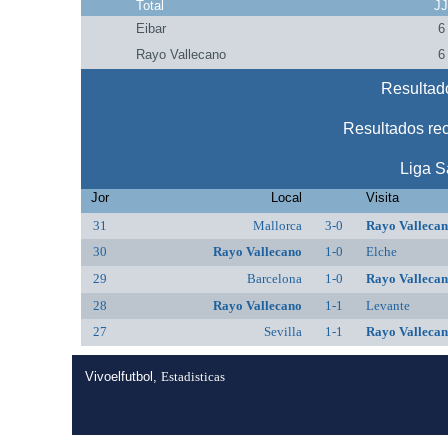
Total
J
Eibar
6
Rayo Vallecano
6
Resultado
Resultados re
Liga S
Jor
Local
Visita
31
Mallorca
3-0
Rayo Valleca
30
Rayo Vallecano
1-0
Elche
29
Barcelona
1-0
Rayo Valleca
28
Rayo Vallecano
1-1
Levante
27
Sevilla
1-1
Rayo Valleca
Vivoelfutbol,
Estadisticas