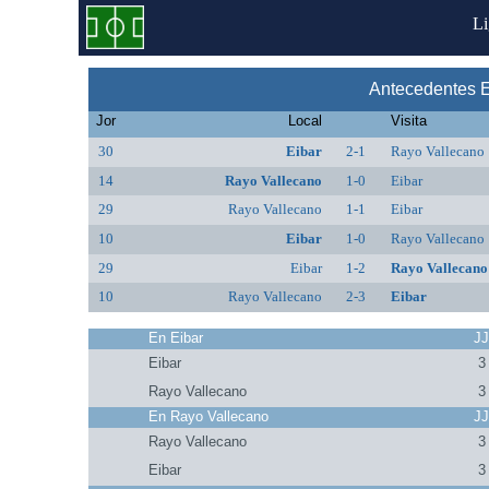
L
Antecedentes E
Jor
Local
Visita
30
Eibar
2-1
Rayo Vallecano
14
Rayo Vallecano
1-0
Eibar
29
Rayo Vallecano
1-1
Eibar
10
Eibar
1-0
Rayo Vallecano
29
Eibar
1-2
Rayo Vallecano
10
Rayo Vallecano
2-3
Eibar
En Eibar
J
Eibar
3
Rayo Vallecano
3
En Rayo Vallecano
J
Rayo Vallecano
3
Eibar
3