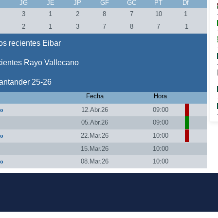
J
JG
JE
JP
GF
GC
PT
Df
3
1
2
8
7
10
1
2
1
3
7
8
7
-1
s recientes Eibar
cientes Rayo Vallecano
antander 25-26
Fecha
Hora
no
12.Abr.26
09:00
05.Abr.26
09:00
no
22.Mar.26
10:00
15.Mar.26
10:00
no
08.Mar.26
10:00