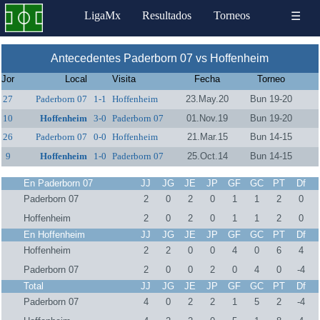
LigaMx
Resultados
Torneos
☰
Antecedentes Paderborn 07 vs Hoffenheim
Jor
Local
Visita
Fecha
Torneo
27
Paderborn 07
1-1
Hoffenheim
23.May.20
Bun 19-20
10
Hoffenheim
3-0
Paderborn 07
01.Nov.19
Bun 19-20
26
Paderborn 07
0-0
Hoffenheim
21.Mar.15
Bun 14-15
9
Hoffenheim
1-0
Paderborn 07
25.Oct.14
Bun 14-15
En Paderborn 07
JJ
JG
JE
JP
GF
GC
PT
Df
Paderborn 07
2
0
2
0
1
1
2
0
Hoffenheim
2
0
2
0
1
1
2
0
En Hoffenheim
JJ
JG
JE
JP
GF
GC
PT
Df
Hoffenheim
2
2
0
0
4
0
6
4
Paderborn 07
2
0
0
2
0
4
0
-4
Total
JJ
JG
JE
JP
GF
GC
PT
Df
Paderborn 07
4
0
2
2
1
5
2
-4