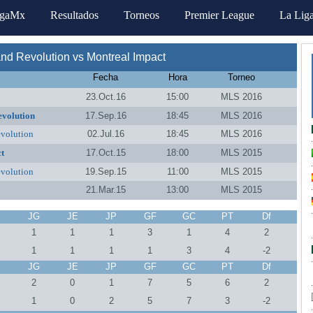
igaMx
Resultados
Torneos
Premier League
La Lig
d Revolution vs Montreal Impact
Fecha
Hora
Torneo
23.Oct.16
15:00
MLS 2016
volution
17.Sep.16
18:45
MLS 2016
volution
02.Jul.16
18:45
MLS 2016
t
17.Oct.15
18:00
MLS 2015
volution
19.Sep.15
11:00
MLS 2015
21.Mar.15
13:00
MLS 2015
J
JG
JE
JP
GF
GC
PT
Df
1
1
1
3
1
4
2
1
1
1
1
3
4
-2
J
JG
JE
JP
GF
GC
PT
Df
2
0
1
7
5
6
2
1
0
2
5
7
3
-2