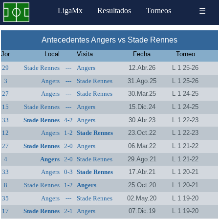
LigaMx
Resultados
Torneos
☰
Antecedentes Angers vs Stade Rennes
Jor
Local
Visita
Fecha
Torneo
29
Stade Rennes
---
Angers
12.Abr.26
L 1 25-26
3
Angers
---
Stade Rennes
31.Ago.25
L 1 25-26
27
Angers
---
Stade Rennes
30.Mar.25
L 1 24-25
15
Stade Rennes
---
Angers
15.Dic.24
L 1 24-25
33
Stade Rennes
4-2
Angers
30.Abr.23
L 1 22-23
12
Angers
1-2
Stade Rennes
23.Oct.22
L 1 22-23
27
Stade Rennes
2-0
Angers
06.Mar.22
L 1 21-22
4
Angers
2-0
Stade Rennes
29.Ago.21
L 1 21-22
33
Angers
0-3
Stade Rennes
17.Abr.21
L 1 20-21
8
Stade Rennes
1-2
Angers
25.Oct.20
L 1 20-21
35
Angers
---
Stade Rennes
02.May.20
L 1 19-20
17
Stade Rennes
2-1
Angers
07.Dic.19
L 1 19-20