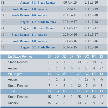
31
Angers
3-3
Stade Rennes
06.Abr.19
L 1 18-19
2
Stade Rennes
1-0
Angers
18.Ago.18
L 1 18-19
22
Stade Rennes
1-0
Angers
20.Ene.18
L 1 17-18
15
Angers
1-2
Stade Rennes
29.Nov.17
L 1 17-18
24
Angers
0-0
Stade Rennes
08.Feb.17
L 1 16-17
13
Stade Rennes
1-1
Angers
19.Nov.16
L 1 16-17
26
Stade Rennes
1-0
Angers
12.Feb.16
L 1 15-16
13
Angers
0-2
Stade Rennes
06.Nov.15
L 1 15-16
En Stade Rennes
JJ
JG
JE
JP
GF
GC
PT
Df
Stade Rennes
8
6
1
1
13
6
19
7
Angers
8
1
1
6
6
13
4
-7
En Angers
JJ
JG
JE
JP
GF
GC
PT
Df
Angers
7
1
2
4
7
12
5
-5
Stade Rennes
7
4
2
1
12
7
14
5
Total
JJ
JG
JE
JP
GF
GC
PT
Df
Stade Rennes
15
10
3
2
25
13
33
12
Angers
15
2
3
10
13
25
9
-12