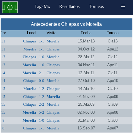
LigaMx
Resultados
Torneos
☰
Antecedentes Chiapas vs Morelia
Jor
Local
Visita
Fecha
Torneo
11
Chiapas
1-1
Morelia
15.Mar.13
Cla13
11
Morelia
1-1
Chiapas
04.Oct.12
Ape12
17
Chiapas
1-0
Morelia
28.Abr.12
Cla12
17
Morelia
1-0
Chiapas
04.Nov.11
Ape11
14
Morelia
2-1
Chiapas
12.Abr.11
Cla11
14
Chiapas
0-0
Morelia
27.Oct.10
Ape10
15
Morelia
1-2
Chiapas
14.Abr.10
Cla10
15
Chiapas
1-2
Morelia
04.Nov.09
Ape09
15
Chiapas
2-2
Morelia
25.Abr.09
Cla09
15
Morelia
5-2
Chiapas
02.Nov.08
Ape08
8
Morelia
1-0
Chiapas
01.Mar.08
Cla08
8
Chiapas
1-1
Morelia
15.Sep.07
Ape07