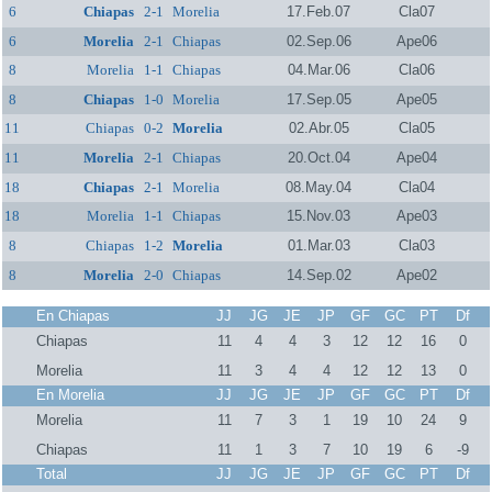
6
Chiapas
2-1
Morelia
17.Feb.07
Cla07
6
Morelia
2-1
Chiapas
02.Sep.06
Ape06
8
Morelia
1-1
Chiapas
04.Mar.06
Cla06
8
Chiapas
1-0
Morelia
17.Sep.05
Ape05
11
Chiapas
0-2
Morelia
02.Abr.05
Cla05
11
Morelia
2-1
Chiapas
20.Oct.04
Ape04
18
Chiapas
2-1
Morelia
08.May.04
Cla04
18
Morelia
1-1
Chiapas
15.Nov.03
Ape03
8
Chiapas
1-2
Morelia
01.Mar.03
Cla03
8
Morelia
2-0
Chiapas
14.Sep.02
Ape02
En Chiapas
JJ
JG
JE
JP
GF
GC
PT
Df
Chiapas
11
4
4
3
12
12
16
0
Morelia
11
3
4
4
12
12
13
0
En Morelia
JJ
JG
JE
JP
GF
GC
PT
Df
Morelia
11
7
3
1
19
10
24
9
Chiapas
11
1
3
7
10
19
6
-9
Total
JJ
JG
JE
JP
GF
GC
PT
Df