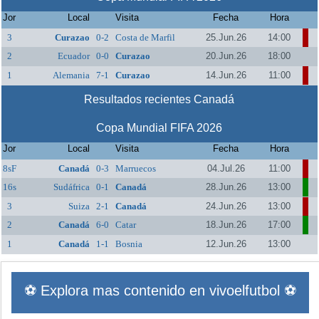
Jor
Local
Visita
Fecha
Hora
3
Curazao
0-2
Costa de Marfil
25.Jun.26
14:00
2
Ecuador
0-0
Curazao
20.Jun.26
18:00
1
Alemania
7-1
Curazao
14.Jun.26
11:00
Resultados recientes Canadá
Copa Mundial FIFA 2026
Jor
Local
Visita
Fecha
Hora
8sF
Canadá
0-3
Marruecos
04.Jul.26
11:00
16s
Sudáfrica
0-1
Canadá
28.Jun.26
13:00
3
Suiza
2-1
Canadá
24.Jun.26
13:00
2
Canadá
6-0
Catar
18.Jun.26
17:00
1
Canadá
1-1
Bosnia
12.Jun.26
13:00
⚽ Explora mas contenido en vivoelfutbol ⚽