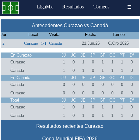
LigaMx
Resultados
Torneos
☰
Antecedentes Curazao vs Canadá
Jor
Local
Visita
Fecha
Torneo
2
Curazao
1-1
Canadá
21.Jun.25
C.Oro 2025
En Curazao
JJ
JG
JE
JP
GF
GC
PT
Df
Curazao
1
0
1
0
1
1
1
0
Canadá
1
0
1
0
1
1
1
0
En Canadá
JJ
JG
JE
JP
GF
GC
PT
Df
Canadá
0
0
0
0
0
0
0
0
Curazao
0
0
0
0
0
0
0
0
Total
JJ
JG
JE
JP
GF
GC
PT
Df
Curazao
1
0
1
0
1
1
1
0
Canadá
1
0
1
0
1
1
1
0
Resultados recientes Curazao
Copa Mundial FIFA 2026