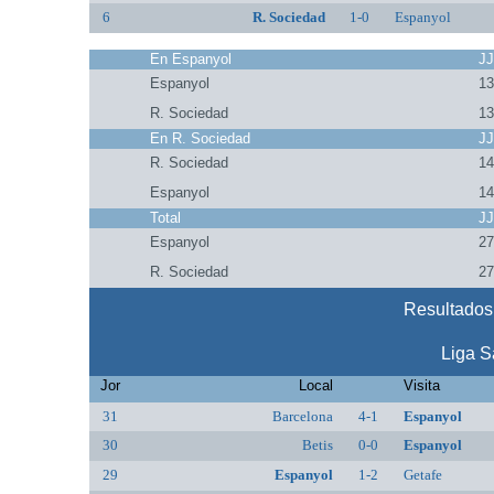
6
R. Sociedad
1-0
Espanyol
En Espanyol
J
Espanyol
1
R. Sociedad
1
En R. Sociedad
J
R. Sociedad
1
Espanyol
1
Total
J
Espanyol
2
R. Sociedad
2
Resultados
Liga S
Jor
Local
Visita
31
Barcelona
4-1
Espanyol
30
Betis
0-0
Espanyol
29
Espanyol
1-2
Getafe