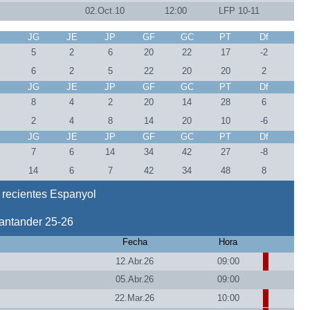
02.Oct.10
12:00
LFP 10-11
J
JG
JE
JP
GF
GC
PT
Df
3
5
2
6
20
22
17
-2
3
6
2
5
22
20
20
2
J
JG
JE
JP
GF
GC
PT
Df
4
8
4
2
20
14
28
6
4
2
4
8
14
20
10
-6
J
JG
JE
JP
GF
GC
PT
Df
7
7
6
14
34
42
27
-8
7
14
6
7
42
34
48
8
 recientes Espanyol
antander 25-26
Fecha
Hora
12.Abr.26
09:00
05.Abr.26
09:00
22.Mar.26
10:00