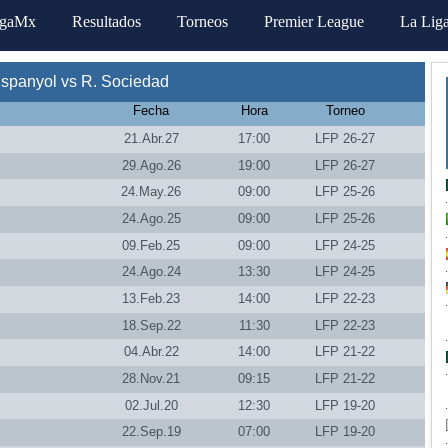
igaMx
Resultados
Torneos
Premier League
La Lig
spanyol vs R. Sociedad
Fecha
Hora
Torneo
21.Abr.27
17:00
LFP 26-27
29.Ago.26
19:00
LFP 26-27
24.May.26
09:00
LFP 25-26
24.Ago.25
09:00
LFP 25-26
09.Feb.25
09:00
LFP 24-25
24.Ago.24
13:30
LFP 24-25
13.Feb.23
14:00
LFP 22-23
18.Sep.22
11:30
LFP 22-23
04.Abr.22
14:00
LFP 21-22
28.Nov.21
09:15
LFP 21-22
02.Jul.20
12:30
LFP 19-20
22.Sep.19
07:00
LFP 19-20