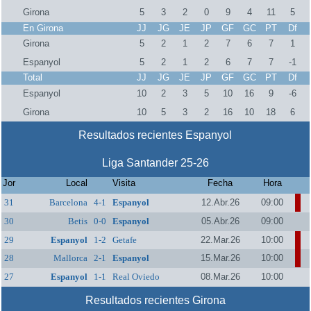
Girona
5
3
2
0
9
4
11
5
En Girona
JJ
JG
JE
JP
GF
GC
PT
Df
Girona
5
2
1
2
7
6
7
1
Espanyol
5
2
1
2
6
7
7
-1
Total
JJ
JG
JE
JP
GF
GC
PT
Df
Espanyol
10
2
3
5
10
16
9
-6
Girona
10
5
3
2
16
10
18
6
Resultados recientes Espanyol
Liga Santander 25-26
Jor
Local
Visita
Fecha
Hora
31
Barcelona
4-1
Espanyol
12.Abr.26
09:00
30
Betis
0-0
Espanyol
05.Abr.26
09:00
29
Espanyol
1-2
Getafe
22.Mar.26
10:00
28
Mallorca
2-1
Espanyol
15.Mar.26
10:00
27
Espanyol
1-1
Real Oviedo
08.Mar.26
10:00
Resultados recientes Girona