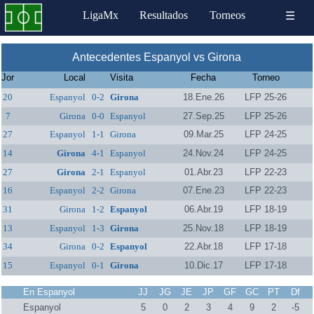
LigaMx
Resultados
Torneos
☰
Antecedentes Espanyol vs Girona
Jor
Local
Visita
Fecha
Torneo
20
Espanyol
0-2
Girona
18.Ene.26
LFP 25-26
7
Girona
0-0
Espanyol
27.Sep.25
LFP 25-26
27
Espanyol
1-1
Girona
09.Mar.25
LFP 24-25
14
Girona
4-1
Espanyol
24.Nov.24
LFP 24-25
27
Girona
2-1
Espanyol
01.Abr.23
LFP 22-23
16
Espanyol
2-2
Girona
07.Ene.23
LFP 22-23
31
Girona
1-2
Espanyol
06.Abr.19
LFP 18-19
13
Espanyol
1-3
Girona
25.Nov.18
LFP 18-19
34
Girona
0-2
Espanyol
22.Abr.18
LFP 17-18
15
Espanyol
0-1
Girona
10.Dic.17
LFP 17-18
En Espanyol
JJ
JG
JE
JP
GF
GC
PT
Df
Espanyol
5
0
2
3
4
9
2
-5