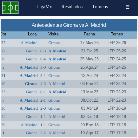
LigaMx
Resultados
Torneos
☰
Antecedentes Girona vs A. Madrid
Jor
Local
Visita
Fecha
Torneo
37
A. Madrid
---
Girona
17.May.26
LFP 25-26
17
Girona
0-3
A. Madrid
21.Dic.25
LFP 25-26
38
Girona
0-4
A. Madrid
25.May.25
LFP 24-25
2
A. Madrid
3-0
Girona
25.Ago.24
LFP 24-25
31
A. Madrid
3-1
Girona
13.Abr.24
LFP 23-24
19
Girona
4-3
A. Madrid
03.Ene.24
LFP 23-24
25
Girona
0-1
A. Madrid
13.Mar.23
LFP 22-23
8
A. Madrid
2-1
Girona
08.Oct.22
LFP 22-23
30
A. Madrid
2-0
Girona
03.Abr.19
LFP 18-19
14
Girona
1-1
A. Madrid
02.Dic.18
LFP 18-19
20
A. Madrid
1-1
Girona
20.Ene.18
LFP 17-18
1
Girona
2-2
A. Madrid
19.Ago.17
LFP 17-18