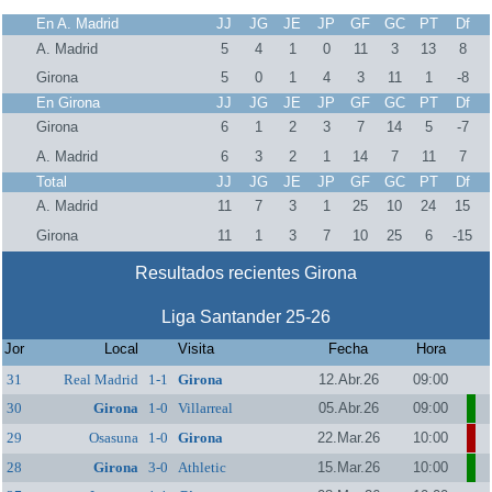
En A. Madrid
JJ
JG
JE
JP
GF
GC
PT
Df
A. Madrid
5
4
1
0
11
3
13
8
Girona
5
0
1
4
3
11
1
-8
En Girona
JJ
JG
JE
JP
GF
GC
PT
Df
Girona
6
1
2
3
7
14
5
-7
A. Madrid
6
3
2
1
14
7
11
7
Total
JJ
JG
JE
JP
GF
GC
PT
Df
A. Madrid
11
7
3
1
25
10
24
15
Girona
11
1
3
7
10
25
6
-15
Resultados recientes Girona
Liga Santander 25-26
Jor
Local
Visita
Fecha
Hora
31
Real Madrid
1-1
Girona
12.Abr.26
09:00
30
Girona
1-0
Villarreal
05.Abr.26
09:00
29
Osasuna
1-0
Girona
22.Mar.26
10:00
28
Girona
3-0
Athletic
15.Mar.26
10:00