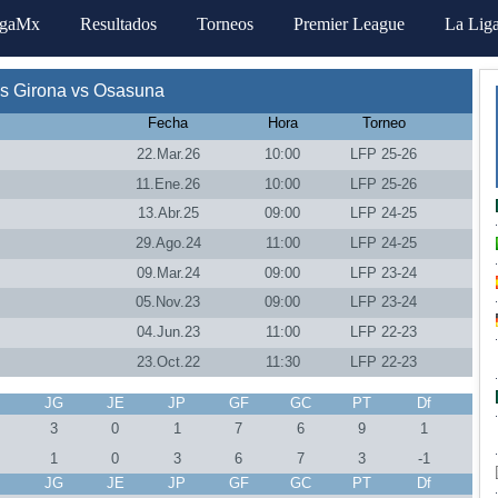
igaMx
Resultados
Torneos
Premier League
La Lig
s Girona vs Osasuna
Fecha
Hora
Torneo
22.Mar.26
10:00
LFP 25-26
11.Ene.26
10:00
LFP 25-26
13.Abr.25
09:00
LFP 24-25
29.Ago.24
11:00
LFP 24-25
09.Mar.24
09:00
LFP 23-24
05.Nov.23
09:00
LFP 23-24
04.Jun.23
11:00
LFP 22-23
23.Oct.22
11:30
LFP 22-23
J
JG
JE
JP
GF
GC
PT
Df
3
0
1
7
6
9
1
1
0
3
6
7
3
-1
J
JG
JE
JP
GF
GC
PT
Df