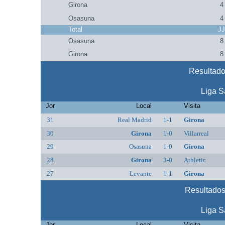
Girona
4
Osasuna
4
Total
J
Osasuna
8
Girona
8
Resultado
Liga S
Jor
Local
Visita
31
Real Madrid
1-1
Girona
30
Girona
1-0
Villarreal
29
Osasuna
1-0
Girona
28
Girona
3-0
Athletic
27
Levante
1-1
Girona
Resultados
Liga S
Jor
Local
Visita