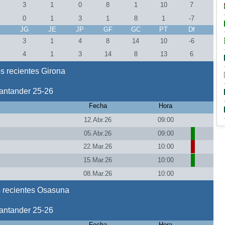
3
1
0
8
1
10
7
0
1
3
1
8
1
-7
J
JG
JE
JP
GF
GC
PT
Df
3
1
4
8
14
10
-6
4
1
3
14
8
13
6
s recientes Girona
antander 25-26
Fecha
Hora
12.Abr.26
09:00
05.Abr.26
09:00
22.Mar.26
10:00
15.Mar.26
10:00
08.Mar.26
10:00
 recientes Osasuna
antander 25-26
Fecha
Hora