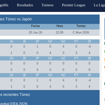
igaMx
Resultados
Torneos
Premier League
La Lig
tes Túnez vs Japón
Fecha
Hora
Torneo
20.Jun.26
22:00
C.Mun 2026
J
JG
JE
JP
GF
GC
PT
Df
0
0
1
0
4
0
-4
1
0
0
4
0
3
4
J
JG
JE
JP
GF
GC
PT
Df
0
0
0
0
0
0
0
0
0
0
0
0
0
0
J
JG
JE
JP
GF
GC
PT
Df
0
0
1
0
4
0
-4
1
0
0
4
0
3
4
s recientes Túnez
ndial FIFA 2026