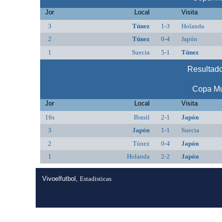
Jor
Local
Visita
3
Túnez
1-3
Holanda
2
Túnez
0-4
Japón
1
Suecia
5-1
Túnez
Resultado
Copa Mu
Jor
Local
Visita
16s
Brasil
2-1
Japón
3
Japón
1-1
Suecia
2
Túnez
0-4
Japón
1
Holanda
2-2
Japón
Vivoelfutbol,
Estadisticas