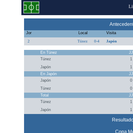
L
Anteceden
Jor
Local
Visita
2
Túnez
0-4
Japón
En Túnez
J
Túnez
1
Japón
1
En Japón
J
Japón
0
Túnez
0
Total
J
Túnez
1
Japón
1
Resultado
Copa Mu