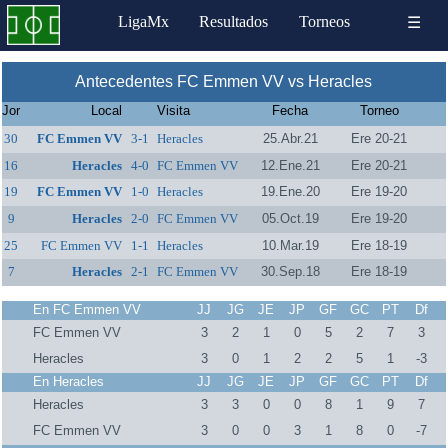
LigaMx
Resultados
Torneos
☰
Antecedentes FC Emmen VV vs Heracles
Jor
Local
Visita
Fecha
Torneo
30
FC Emmen VV
3-1
Heracles
25.Abr.21
Ere 20-21
16
Heracles
4-0
FC Emmen VV
12.Ene.21
Ere 20-21
19
FC Emmen VV
1-0
Heracles
19.Ene.20
Ere 19-20
9
Heracles
2-0
FC Emmen VV
05.Oct.19
Ere 19-20
25
FC Emmen VV
1-1
Heracles
10.Mar.19
Ere 18-19
7
Heracles
2-1
FC Emmen VV
30.Sep.18
Ere 18-19
En FC Emmen VV
JJ
JG
JE
JP
GF
GC
PT
Df
FC Emmen VV
3
2
1
0
5
2
7
3
Heracles
3
0
1
2
2
5
1
-3
En Heracles
JJ
JG
JE
JP
GF
GC
PT
Df
Heracles
3
3
0
0
8
1
9
7
FC Emmen VV
3
0
0
3
1
8
0
-7