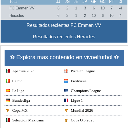
Total
JJ
JG
JE
JP
GF
GC
PT
Df
FC Emmen VV
6
2
1
3
6
10
7
-4
Heracles
6
3
1
2
10
6
10
4
Resultados recientes FC Emmen VV
Resultados recientes Heracles
⚽ Explora mas contenido en vivoelfutbol ⚽
Apertura 2026
Premier League
Calcio
Eredivisie
La Liga
Champions League
Bundesliga
Ligue 1
Copa MX
Mundial 2026
Seleccion Mexicana
Copa Oro 2025