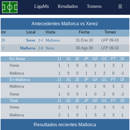
LigaMx
Resultados
Torneos
☰
Antecedentes Mallorca vs Xerez
Jor
Local
Visita
Fecha
Torneo
20
Xerez
2-1
Mallorca
31.Ene.10
LFP 09-10
1
Mallorca
2-0
Xerez
30.Ago.09
LFP 09-10
En Xerez
JJ
JG
JE
JP
GF
GC
PT
Df
Xerez
1
1
0
0
2
1
3
1
Mallorca
1
0
0
1
1
2
0
-1
En Mallorca
JJ
JG
JE
JP
GF
GC
PT
Df
Mallorca
1
1
0
0
2
0
3
2
Xerez
1
0
0
1
0
2
0
-2
Total
JJ
JG
JE
JP
GF
GC
PT
Df
Xerez
2
1
0
1
2
3
3
-1
Mallorca
2
1
0
1
3
2
3
1
Resultados recientes Mallorca