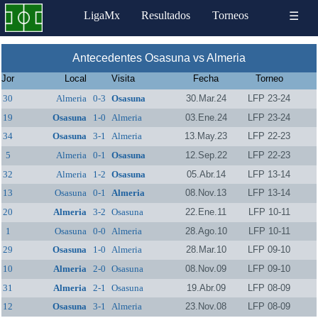
LigaMx
Resultados
Torneos
☰
Antecedentes Osasuna vs Almeria
Jor
Local
Visita
Fecha
Torneo
30
Almeria
0-3
Osasuna
30.Mar.24
LFP 23-24
19
Osasuna
1-0
Almeria
03.Ene.24
LFP 23-24
34
Osasuna
3-1
Almeria
13.May.23
LFP 22-23
5
Almeria
0-1
Osasuna
12.Sep.22
LFP 22-23
32
Almeria
1-2
Osasuna
05.Abr.14
LFP 13-14
13
Osasuna
0-1
Almeria
08.Nov.13
LFP 13-14
20
Almeria
3-2
Osasuna
22.Ene.11
LFP 10-11
1
Osasuna
0-0
Almeria
28.Ago.10
LFP 10-11
29
Osasuna
1-0
Almeria
28.Mar.10
LFP 09-10
10
Almeria
2-0
Osasuna
08.Nov.09
LFP 09-10
31
Almeria
2-1
Osasuna
19.Abr.09
LFP 08-09
12
Osasuna
3-1
Almeria
23.Nov.08
LFP 08-09