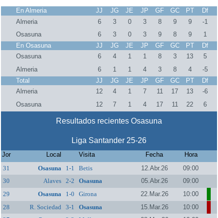
En Almeria
JJ
JG
JE
JP
GF
GC
PT
Df
Almeria
6
3
0
3
8
9
9
-1
Osasuna
6
3
0
3
9
8
9
1
En Osasuna
JJ
JG
JE
JP
GF
GC
PT
Df
Osasuna
6
4
1
1
8
3
13
5
Almeria
6
1
1
4
3
8
4
-5
Total
JJ
JG
JE
JP
GF
GC
PT
Df
Almeria
12
4
1
7
11
17
13
-6
Osasuna
12
7
1
4
17
11
22
6
Resultados recientes Osasuna
Liga Santander 25-26
Jor
Local
Visita
Fecha
Hora
31
Osasuna
1-1
Betis
12.Abr.26
09:00
30
Alaves
2-2
Osasuna
05.Abr.26
09:00
29
Osasuna
1-0
Girona
22.Mar.26
10:00
28
R. Sociedad
3-1
Osasuna
15.Mar.26
10:00