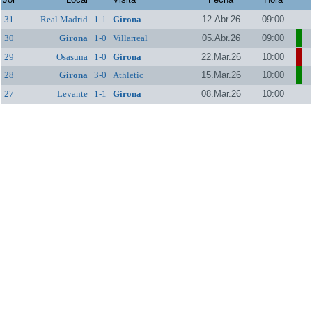
31
Real Madrid
1-1
Girona
12.Abr.26
09:00
30
Girona
1-0
Villarreal
05.Abr.26
09:00
29
Osasuna
1-0
Girona
22.Mar.26
10:00
28
Girona
3-0
Athletic
15.Mar.26
10:00
27
Levante
1-1
Girona
08.Mar.26
10:00