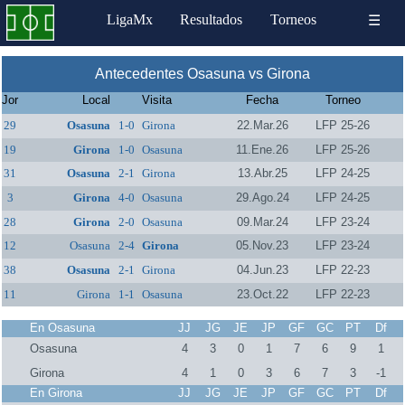
LigaMx
Resultados
Torneos
☰
Antecedentes Osasuna vs Girona
Jor
Local
Visita
Fecha
Torneo
29
Osasuna
1-0
Girona
22.Mar.26
LFP 25-26
19
Girona
1-0
Osasuna
11.Ene.26
LFP 25-26
31
Osasuna
2-1
Girona
13.Abr.25
LFP 24-25
3
Girona
4-0
Osasuna
29.Ago.24
LFP 24-25
28
Girona
2-0
Osasuna
09.Mar.24
LFP 23-24
12
Osasuna
2-4
Girona
05.Nov.23
LFP 23-24
38
Osasuna
2-1
Girona
04.Jun.23
LFP 22-23
11
Girona
1-1
Osasuna
23.Oct.22
LFP 22-23
En Osasuna
JJ
JG
JE
JP
GF
GC
PT
Df
Osasuna
4
3
0
1
7
6
9
1
Girona
4
1
0
3
6
7
3
-1
En Girona
JJ
JG
JE
JP
GF
GC
PT
Df