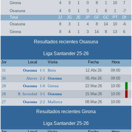
Girona
4
3
1
0
8
1
10
7
Osasuna
4
0
1
3
1
8
1
-7
Total
JJ
JG
JE
JP
GF
GC
PT
Df
Osasuna
8
3
1
4
8
14
10
-6
Girona
8
4
1
3
14
8
13
6
Resultados recientes Osasuna
Liga Santander 25-26
Jor
Local
Visita
Fecha
Hora
31
Osasuna
1-1
Betis
12.Abr.26
09:00
30
Alaves
2-2
Osasuna
05.Abr.26
09:00
29
Osasuna
1-0
Girona
22.Mar.26
10:00
28
R. Sociedad
3-1
Osasuna
15.Mar.26
10:00
27
Osasuna
2-2
Mallorca
08.Mar.26
10:00
Resultados recientes Girona
Liga Santander 25-26
Jor
Local
Visita
Fecha
Hora