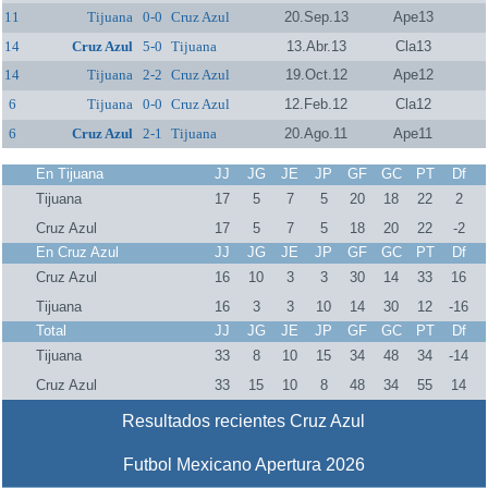
11
Tijuana
0-0
Cruz Azul
20.Sep.13
Ape13
14
Cruz Azul
5-0
Tijuana
13.Abr.13
Cla13
14
Tijuana
2-2
Cruz Azul
19.Oct.12
Ape12
6
Tijuana
0-0
Cruz Azul
12.Feb.12
Cla12
6
Cruz Azul
2-1
Tijuana
20.Ago.11
Ape11
En Tijuana
JJ
JG
JE
JP
GF
GC
PT
Df
Tijuana
17
5
7
5
20
18
22
2
Cruz Azul
17
5
7
5
18
20
22
-2
En Cruz Azul
JJ
JG
JE
JP
GF
GC
PT
Df
Cruz Azul
16
10
3
3
30
14
33
16
Tijuana
16
3
3
10
14
30
12
-16
Total
JJ
JG
JE
JP
GF
GC
PT
Df
Tijuana
33
8
10
15
34
48
34
-14
Cruz Azul
33
15
10
8
48
34
55
14
Resultados recientes Cruz Azul
Futbol Mexicano Apertura 2026