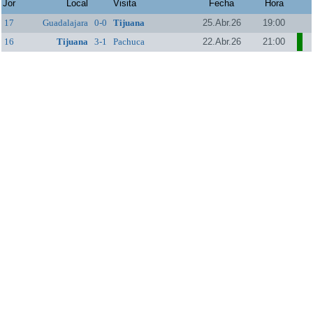
Jor
Local
Visita
Fecha
Hora
17
Guadalajara
0-0
Tijuana
25.Abr.26
19:00
16
Tijuana
3-1
Pachuca
22.Abr.26
21:00