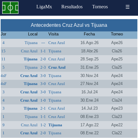
LigaMx
Resultados
Torneos
☰
Antecedentes Cruz Azul vs Tijuana
Jor
Local
Visita
Fecha
Torneo
4
Tijuana
---
Cruz Azul
16.Ago.26
Ape26
15
Cruz Azul
1-1
Tijuana
18.Abr.26
Cla26
11
Tijuana
2-0
Cruz Azul
28.Sep.25
Ape25
5
Tijuana
2-3
Cruz Azul
31.Ene.25
Cla25
4sF
Cruz Azul
3-0
Tijuana
30.Nov.24
Ape24
4sF
Tijuana
3-0
Cruz Azul
27.Nov.24
Ape24
3
Cruz Azul
3-0
Tijuana
16.Jul.24
Ape24
4
Cruz Azul
1-0
Tijuana
30.Ene.24
Cla24
3
Tijuana
2-1
Cruz Azul
14.Jul.23
Ape23
1
Tijuana
1-1
Cruz Azul
08.Ene.23
Cla23
9
Cruz Azul
1-2
Tijuana
17.Ago.22
Ape22
1
Cruz Azul
2-0
Tijuana
08.Ene.22
Cla22