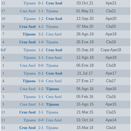
12
Tijuana
0-1
Cruz Azul
03.Oct.21
Ape21
17
Cruz Azul
1-1
Tijuana
01.May.21
Cla21
10
Tijuana
1-2
Cruz Azul
13.Sep.20
Ape20
9
Cruz Azul
4-2
Tijuana
07.Mar.20
Cla20
7
Tijuana
3-2
Cruz Azul
28.Ago.19
Ape19
4
Cruz Azul
1-0
Tijuana
26.Ene.19
Cla19
8sF
Tijuana
1-2
Cruz Azul
25.Sep.18
Copa Ape18
4
Tijuana
1-1
Cruz Azul
12.Ago.18
Ape18
1
Cruz Azul
0-0
Tijuana
06.Ene.18
Cla18
1
Tijuana
0-2
Cruz Azul
21.Jul.17
Ape17
4
Tijuana
1-0
Cruz Azul
27.Ene.17
Cla17
4
Cruz Azul
1-2
Tijuana
06.Ago.16
Ape16
5
Tijuana
1-1
Cruz Azul
05.Feb.16
Cla16
5
Cruz Azul
1-3
Tijuana
15.Ago.15
Ape15
11
Cruz Azul
2-1
Tijuana
21.Mar.15
Cla15
11
Tijuana
0-0
Cruz Azul
01.Oct.14
Ape14
11
Cruz Azul
2-1
Tijuana
15.Mar.14
Cla14