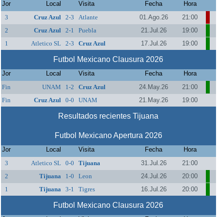
Jor
Local
Visita
Fecha
Hora
3
Cruz Azul
2-3
Atlante
01.Ago.26
21:00
2
Cruz Azul
2-1
Puebla
21.Jul.26
19:00
1
Atletico SL
2-3
Cruz Azul
17.Jul.26
19:00
Futbol Mexicano Clausura 2026
Jor
Local
Visita
Fecha
Hora
Fin
UNAM
1-2
Cruz Azul
24.May.26
21:00
Fin
Cruz Azul
0-0
UNAM
21.May.26
19:00
Resultados recientes Tijuana
Futbol Mexicano Apertura 2026
Jor
Local
Visita
Fecha
Hora
3
Atletico SL
0-0
Tijuana
31.Jul.26
21:00
2
Tijuana
1-0
Leon
24.Jul.26
20:00
1
Tijuana
3-1
Tigres
16.Jul.26
20:00
Futbol Mexicano Clausura 2026