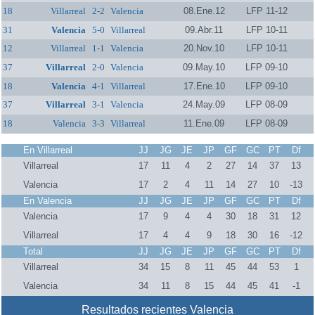
18
Villarreal
2-2
Valencia
08.Ene.12
LFP 11-12
31
Valencia
5-0
Villarreal
09.Abr.11
LFP 10-11
12
Villarreal
1-1
Valencia
20.Nov.10
LFP 10-11
37
Villarreal
2-0
Valencia
09.May.10
LFP 09-10
18
Valencia
4-1
Villarreal
17.Ene.10
LFP 09-10
37
Villarreal
3-1
Valencia
24.May.09
LFP 08-09
18
Valencia
3-3
Villarreal
11.Ene.09
LFP 08-09
En Villarreal
JJ
JG
JE
JP
GF
GC
PT
Df
Villarreal
17
11
4
2
27
14
37
13
Valencia
17
2
4
11
14
27
10
-13
En Valencia
JJ
JG
JE
JP
GF
GC
PT
Df
Valencia
17
9
4
4
30
18
31
12
Villarreal
17
4
4
9
18
30
16
-12
Total
JJ
JG
JE
JP
GF
GC
PT
Df
Villarreal
34
15
8
11
45
44
53
1
Valencia
34
11
8
15
44
45
41
-1
Resultados recientes Valencia