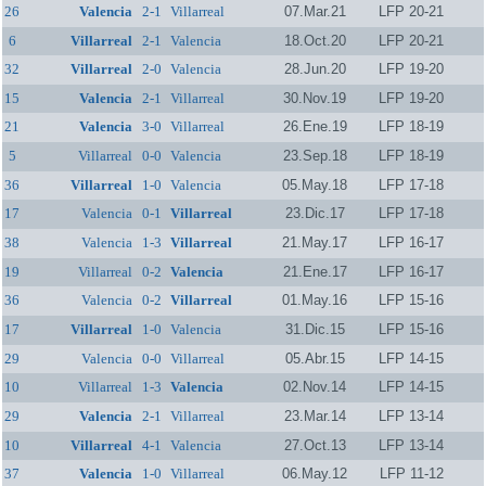
26
Valencia
2-1
Villarreal
07.Mar.21
LFP 20-21
6
Villarreal
2-1
Valencia
18.Oct.20
LFP 20-21
32
Villarreal
2-0
Valencia
28.Jun.20
LFP 19-20
15
Valencia
2-1
Villarreal
30.Nov.19
LFP 19-20
21
Valencia
3-0
Villarreal
26.Ene.19
LFP 18-19
5
Villarreal
0-0
Valencia
23.Sep.18
LFP 18-19
36
Villarreal
1-0
Valencia
05.May.18
LFP 17-18
17
Valencia
0-1
Villarreal
23.Dic.17
LFP 17-18
38
Valencia
1-3
Villarreal
21.May.17
LFP 16-17
19
Villarreal
0-2
Valencia
21.Ene.17
LFP 16-17
36
Valencia
0-2
Villarreal
01.May.16
LFP 15-16
17
Villarreal
1-0
Valencia
31.Dic.15
LFP 15-16
29
Valencia
0-0
Villarreal
05.Abr.15
LFP 14-15
10
Villarreal
1-3
Valencia
02.Nov.14
LFP 14-15
29
Valencia
2-1
Villarreal
23.Mar.14
LFP 13-14
10
Villarreal
4-1
Valencia
27.Oct.13
LFP 13-14
37
Valencia
1-0
Villarreal
06.May.12
LFP 11-12