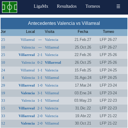
LigaMx
Resultados
Torneos
☰
Antecedentes Valencia vs Villarreal
Jor
Local
Visita
Fecha
Torneo
25
Villarreal
---
Valencia
21.Feb.27
LFP 26-27
10
Valencia
---
Villarreal
25.Oct.26
LFP 26-27
25
Villarreal
2-1
Valencia
22.Feb.26
LFP 25-26
10
Valencia
0-2
Villarreal
26.Oct.25
LFP 25-26
24
Villarreal
1-1
Valencia
15.Feb.25
LFP 24-25
4
Valencia
1-1
Villarreal
31.Ago.24
LFP 24-25
29
Villarreal
1-0
Valencia
17.Mar.24
LFP 23-24
19
Valencia
3-1
Villarreal
03.Ene.24
LFP 23-24
33
Valencia
1-1
Villarreal
03.May.23
LFP 22-23
15
Villarreal
2-1
Valencia
31.Dic.22
LFP 22-23
33
Villarreal
2-0
Valencia
19.Abr.22
LFP 21-22
12
Valencia
2-0
Villarreal
30.Oct.21
LFP 21-22