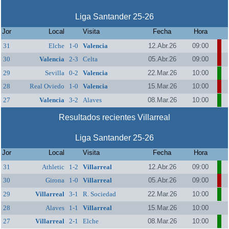
Liga Santander 25-26
Jor
Local
Visita
Fecha
Hora
31
Elche
1-0
Valencia
12.Abr.26
09:00
30
Valencia
2-3
Celta
05.Abr.26
09:00
29
Sevilla
0-2
Valencia
22.Mar.26
10:00
28
Real Oviedo
1-0
Valencia
15.Mar.26
10:00
27
Valencia
3-2
Alaves
08.Mar.26
10:00
Resultados recientes Villarreal
Liga Santander 25-26
Jor
Local
Visita
Fecha
Hora
31
Athletic
1-2
Villarreal
12.Abr.26
09:00
30
Girona
1-0
Villarreal
05.Abr.26
09:00
29
Villarreal
3-1
R. Sociedad
22.Mar.26
10:00
28
Alaves
1-1
Villarreal
15.Mar.26
10:00
27
Villarreal
2-1
Elche
08.Mar.26
10:00