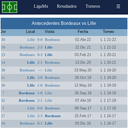
LigaMx
Resultados
Torneos
☰
Antecedentes Bordeaux vs Lille
Jor
Local
Visita
Fecha
Torneo
30
Lille
0-0
Bordeaux
02.Abr.22
L 1 21-22
19
Bordeaux
2-3
Lille
22.Dic.21
L 1 21-22
23
Bordeaux
0-3
Lille
03.Feb.21
L 1 20-21
14
Lille
2-1
Bordeaux
13.Dic.20
L 1 20-21
38
Bordeaux
---
Lille
23.May.20
L 1 19-20
11
Lille
3-0
Bordeaux
26.Oct.19
L 1 19-20
36
Lille
1-0
Bordeaux
12.May.19
L 1 18-19
7
Bordeaux
1-0
Lille
26.Sep.18
L 1 18-19
32
Bordeaux
2-1
Lille
07.Abr.18
L 1 17-18
5
Lille
0-0
Bordeaux
08.Sep.17
L 1 17-18
27
Lille
2-3
Bordeaux
25.Feb.17
L 1 16-17
16
Bordeaux
0-1
Lille
03.Dic.16
L 1 16-17