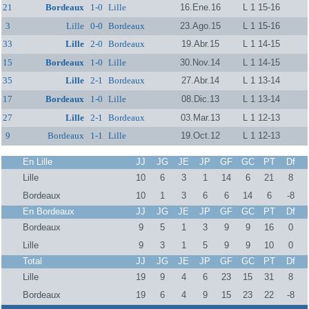
21
Bordeaux
1-0
Lille
16.Ene.16
L 1 15-16
3
Lille
0-0
Bordeaux
23.Ago.15
L 1 15-16
33
Lille
2-0
Bordeaux
19.Abr.15
L 1 14-15
15
Bordeaux
1-0
Lille
30.Nov.14
L 1 14-15
35
Lille
2-1
Bordeaux
27.Abr.14
L 1 13-14
17
Bordeaux
1-0
Lille
08.Dic.13
L 1 13-14
27
Lille
2-1
Bordeaux
03.Mar.13
L 1 12-13
9
Bordeaux
1-1
Lille
19.Oct.12
L 1 12-13
En Lille
JJ
JG
JE
JP
GF
GC
PT
Df
Lille
10
6
3
1
14
6
21
8
Bordeaux
10
1
3
6
6
14
6
-8
En Bordeaux
JJ
JG
JE
JP
GF
GC
PT
Df
Bordeaux
9
5
1
3
9
9
16
0
Lille
9
3
1
5
9
9
10
0
Total
JJ
JG
JE
JP
GF
GC
PT
Df
Lille
19
9
4
6
23
15
31
8
Bordeaux
19
6
4
9
15
23
22
-8