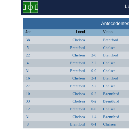
L
Antecedentes
Jor
Local
Visita
38
Chelsea
---
Brentford
5
Brentford
---
Chelsea
22
Chelsea
2-0
Brentford
4
Brentford
2-2
Chelsea
31
Brentford
0-0
Chelsea
16
Chelsea
2-1
Brentford
27
Brentford
2-2
Chelsea
10
Chelsea
0-2
Brentford
33
Chelsea
0-2
Brentford
12
Brentford
0-0
Chelsea
31
Chelsea
1-4
Brentford
8
Brentford
0-1
Chelsea