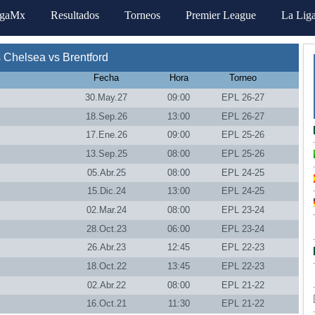
igaMx
Resultados
Torneos
Premier League
La Lig
 Chelsea vs Brentford
Fecha
Hora
Torneo
30.May.27
09:00
EPL 26-27
18.Sep.26
13:00
EPL 26-27
17.Ene.26
09:00
EPL 25-26
13.Sep.25
08:00
EPL 25-26
05.Abr.25
08:00
EPL 24-25
15.Dic.24
13:00
EPL 24-25
02.Mar.24
08:00
EPL 23-24
28.Oct.23
06:00
EPL 23-24
26.Abr.23
12:45
EPL 22-23
18.Oct.22
13:45
EPL 22-23
02.Abr.22
08:00
EPL 21-22
16.Oct.21
11:30
EPL 21-22