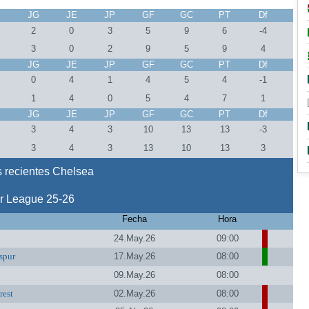
J
JG
JE
JP
GF
GC
PT
Df
2
0
3
5
9
6
-4
3
0
2
9
5
9
4
J
JG
JE
JP
GF
GC
PT
Df
0
4
1
4
5
4
-1
1
4
0
5
4
7
1
J
JG
JE
JP
GF
GC
PT
Df
0
3
4
3
10
13
13
-3
0
3
4
3
13
10
13
3
 recientes Chelsea
r League 25-26
Fecha
Hora
24.May.26
09:00
spur
17.May.26
08:00
09.May.26
08:00
rest
02.May.26
08:00