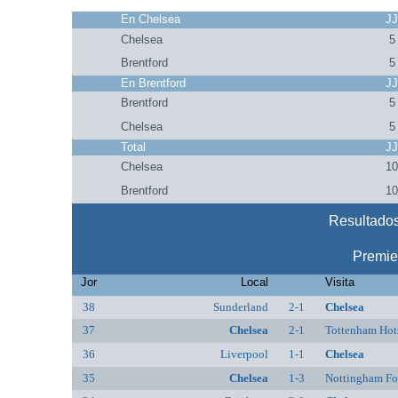
En Chelsea
J
Chelsea
5
Brentford
5
En Brentford
J
Brentford
5
Chelsea
5
Total
J
Chelsea
1
Brentford
1
Resultados
Premie
Jor
Local
Visita
38
Sunderland
2-1
Chelsea
37
Chelsea
2-1
Tottenham Hot
36
Liverpool
1-1
Chelsea
35
Chelsea
1-3
Nottingham Fo