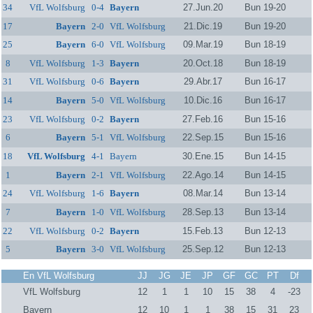
34
VfL Wolfsburg
0-4
Bayern
27.Jun.20
Bun 19-20
17
Bayern
2-0
VfL Wolfsburg
21.Dic.19
Bun 19-20
25
Bayern
6-0
VfL Wolfsburg
09.Mar.19
Bun 18-19
8
VfL Wolfsburg
1-3
Bayern
20.Oct.18
Bun 18-19
31
VfL Wolfsburg
0-6
Bayern
29.Abr.17
Bun 16-17
14
Bayern
5-0
VfL Wolfsburg
10.Dic.16
Bun 16-17
23
VfL Wolfsburg
0-2
Bayern
27.Feb.16
Bun 15-16
6
Bayern
5-1
VfL Wolfsburg
22.Sep.15
Bun 15-16
18
VfL Wolfsburg
4-1
Bayern
30.Ene.15
Bun 14-15
1
Bayern
2-1
VfL Wolfsburg
22.Ago.14
Bun 14-15
24
VfL Wolfsburg
1-6
Bayern
08.Mar.14
Bun 13-14
7
Bayern
1-0
VfL Wolfsburg
28.Sep.13
Bun 13-14
22
VfL Wolfsburg
0-2
Bayern
15.Feb.13
Bun 12-13
5
Bayern
3-0
VfL Wolfsburg
25.Sep.12
Bun 12-13
En VfL Wolfsburg
JJ
JG
JE
JP
GF
GC
PT
Df
VfL Wolfsburg
12
1
1
10
15
38
4
-23
Bayern
12
10
1
1
38
15
31
23