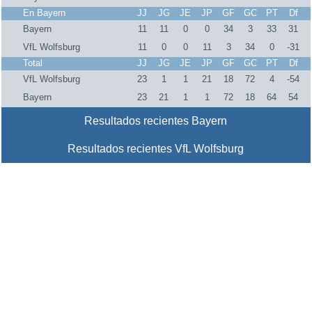
En Bayern
JJ
JG
JE
JP
GF
GC
PT
Df
Bayern
11
11
0
0
34
3
33
31
VfL Wolfsburg
11
0
0
11
3
34
0
-31
Total
JJ
JG
JE
JP
GF
GC
PT
Df
VfL Wolfsburg
23
1
1
21
18
72
4
-54
Bayern
23
21
1
1
72
18
64
54
Resultados recientes Bayern
Resultados recientes VfL Wolfsburg