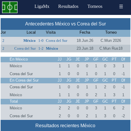
LigaMx
Resultados
Torneos
☰
Antecedentes México vs Corea del Sur
Jor
Local
Visita
Fecha
Torneo
2
México
1-0
Corea del Sur
18.Jun.26
C.Mun 2026
2
Corea del Sur
1-2
México
23.Jun.18
C.Mun Rus18
En México
JJ
JG
JE
JP
GF
GC
PT
Df
México
1
1
0
0
1
0
3
1
Corea del Sur
1
0
0
1
0
1
0
-1
En Corea del Sur
JJ
JG
JE
JP
GF
GC
PT
Df
Corea del Sur
1
0
0
1
1
2
0
-1
México
1
1
0
0
2
1
3
1
Total
JJ
JG
JE
JP
GF
GC
PT
Df
México
2
2
0
0
3
1
6
2
Corea del Sur
2
0
0
2
1
3
0
-2
Resultados recientes México