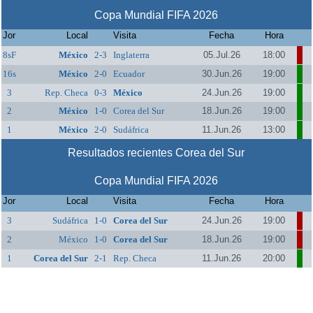
Copa Mundial FIFA 2026
Jor
Local
Visita
Fecha
Hora
8sF
México
2-3
Inglaterra
05.Jul.26
18:00
16s
México
2-0
Ecuador
30.Jun.26
19:00
3
Rep. Checa
0-3
México
24.Jun.26
19:00
2
México
1-0
Corea del Sur
18.Jun.26
19:00
1
México
2-0
Sudáfrica
11.Jun.26
13:00
Resultados recientes Corea del Sur
Copa Mundial FIFA 2026
Jor
Local
Visita
Fecha
Hora
3
Sudáfrica
1-0
Corea del Sur
24.Jun.26
19:00
2
México
1-0
Corea del Sur
18.Jun.26
19:00
1
Corea del Sur
2-1
Rep. Checa
11.Jun.26
20:00