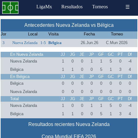
LigaMx
Resultados
Torneos
☰
Antecedentes Nueva Zelanda vs Bélgica
Jor
Local
Visita
Fecha
Torneo
3
Nueva Zelanda
1-5
Bélgica
26.Jun.26
C.Mun 2026
En Nueva Zelanda
JJ
JG
JE
JP
GF
GC
PT
Df
Nueva Zelanda
1
0
0
1
1
5
0
-4
Bélgica
1
1
0
0
5
1
3
4
En Bélgica
JJ
JG
JE
JP
GF
GC
PT
Df
Bélgica
0
0
0
0
0
0
0
0
Nueva Zelanda
0
0
0
0
0
0
0
0
Total
JJ
JG
JE
JP
GF
GC
PT
Df
Nueva Zelanda
1
0
0
1
1
5
0
-4
Bélgica
1
1
0
0
5
1
3
4
Resultados recientes Nueva Zelanda
Copa Mundial FIFA 2026