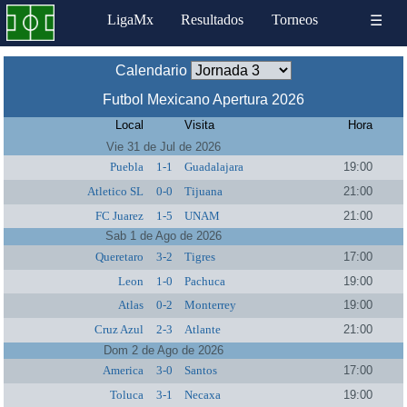
LigaMx
Resultados
Torneos
☰
Calendario
Futbol Mexicano Apertura 2026
Local
Visita
Hora
Vie 31 de Jul de 2026
Puebla
1-1
Guadalajara
19:00
Atletico SL
0-0
Tijuana
21:00
FC Juarez
1-5
UNAM
21:00
Sab 1 de Ago de 2026
Queretaro
3-2
Tigres
17:00
Leon
1-0
Pachuca
19:00
Atlas
0-2
Monterrey
19:00
Cruz Azul
2-3
Atlante
21:00
Dom 2 de Ago de 2026
America
3-0
Santos
17:00
Toluca
3-1
Necaxa
19:00