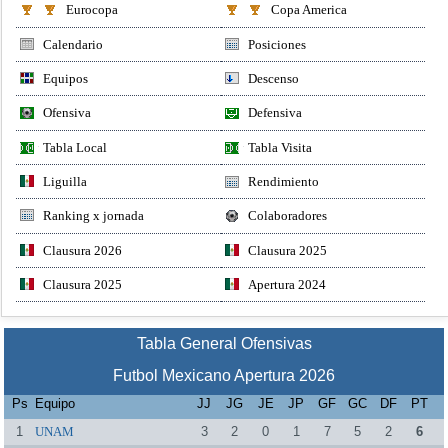
Eurocopa
Copa America
Calendario
Posiciones
Equipos
Descenso
Ofensiva
Defensiva
Tabla Local
Tabla Visita
Liguilla
Rendimiento
Ranking x jornada
Colaboradores
Clausura 2026
Clausura 2025
Clausura 2025
Apertura 2024
Tabla General Ofensivas
Futbol Mexicano Apertura 2026
Ps
Equipo
JJ
JG
JE
JP
GF
GC
DF
PT
1
UNAM
3
2
0
1
7
5
2
6