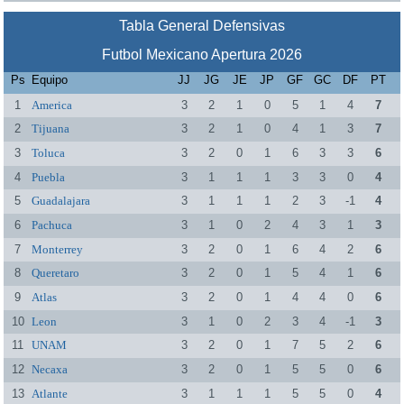
Tabla General Defensivas
Futbol Mexicano Apertura 2026
Ps
Equipo
JJ
JG
JE
JP
GF
GC
DF
PT
1
America
3
2
1
0
5
1
4
7
2
Tijuana
3
2
1
0
4
1
3
7
3
Toluca
3
2
0
1
6
3
3
6
4
Puebla
3
1
1
1
3
3
0
4
5
Guadalajara
3
1
1
1
2
3
-1
4
6
Pachuca
3
1
0
2
4
3
1
3
7
Monterrey
3
2
0
1
6
4
2
6
8
Queretaro
3
2
0
1
5
4
1
6
9
Atlas
3
2
0
1
4
4
0
6
10
Leon
3
1
0
2
3
4
-1
3
11
UNAM
3
2
0
1
7
5
2
6
12
Necaxa
3
2
0
1
5
5
0
6
13
Atlante
3
1
1
1
5
5
0
4