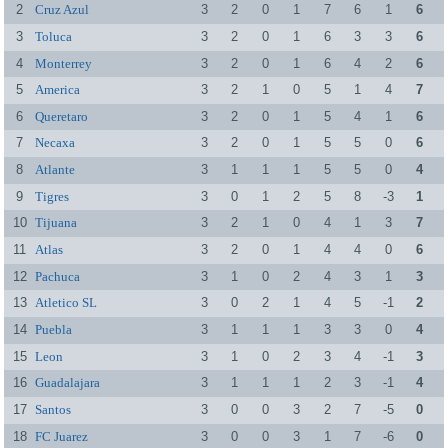
2
Cruz Azul
3
2
0
1
7
6
1
6
3
Toluca
3
2
0
1
6
3
3
6
4
Monterrey
3
2
0
1
6
4
2
6
5
America
3
2
1
0
5
1
4
7
6
Queretaro
3
2
0
1
5
4
1
6
7
Necaxa
3
2
0
1
5
5
0
6
8
Atlante
3
1
1
1
5
5
0
4
9
Tigres
3
0
1
2
5
8
-3
1
10
Tijuana
3
2
1
0
4
1
3
7
11
Atlas
3
2
0
1
4
4
0
6
12
Pachuca
3
1
0
2
4
3
1
3
13
Atletico SL
3
0
2
1
4
5
-1
2
14
Puebla
3
1
1
1
3
3
0
4
15
Leon
3
1
0
2
3
4
-1
3
16
Guadalajara
3
1
1
1
2
3
-1
4
17
Santos
3
0
0
3
2
7
-5
0
18
FC Juarez
3
0
0
3
1
7
-6
0