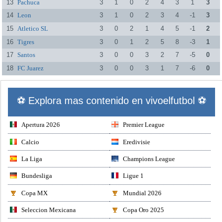
13
Pachuca
3
1
0
2
4
3
1
3
14
Leon
3
1
0
2
3
4
-1
3
15
Atletico SL
3
0
2
1
4
5
-1
2
16
Tigres
3
0
1
2
5
8
-3
1
17
Santos
3
0
0
3
2
7
-5
0
18
FC Juarez
3
0
0
3
1
7
-6
0
⚽ Explora mas contenido en vivoelfutbol ⚽
Apertura 2026
Premier League
Calcio
Eredivisie
La Liga
Champions League
Bundesliga
Ligue 1
Copa MX
Mundial 2026
Seleccion Mexicana
Copa Oro 2025