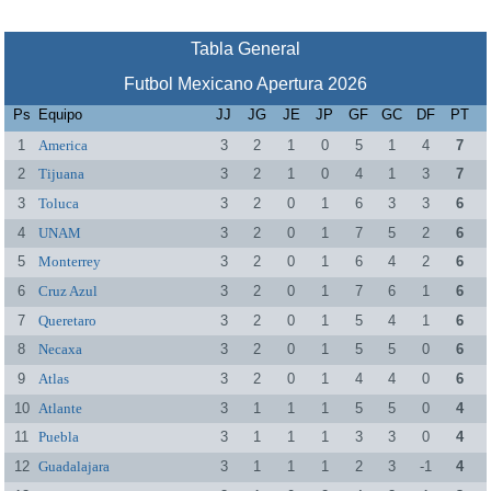
Tabla General
Futbol Mexicano Apertura 2026
Ps
Equipo
JJ
JG
JE
JP
GF
GC
DF
PT
1
America
3
2
1
0
5
1
4
7
2
Tijuana
3
2
1
0
4
1
3
7
3
Toluca
3
2
0
1
6
3
3
6
4
UNAM
3
2
0
1
7
5
2
6
5
Monterrey
3
2
0
1
6
4
2
6
6
Cruz Azul
3
2
0
1
7
6
1
6
7
Queretaro
3
2
0
1
5
4
1
6
8
Necaxa
3
2
0
1
5
5
0
6
9
Atlas
3
2
0
1
4
4
0
6
10
Atlante
3
1
1
1
5
5
0
4
11
Puebla
3
1
1
1
3
3
0
4
12
Guadalajara
3
1
1
1
2
3
-1
4