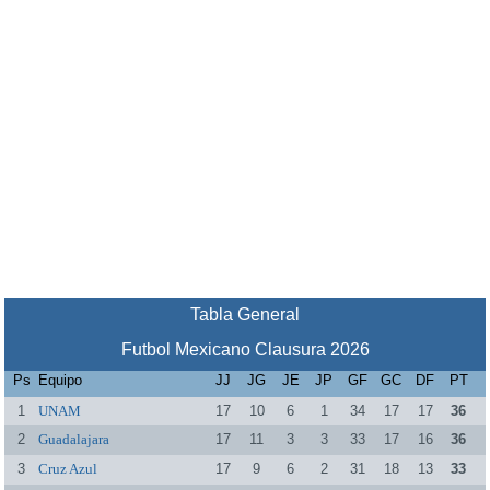
Tabla General
Futbol Mexicano Clausura 2026
Ps
Equipo
JJ
JG
JE
JP
GF
GC
DF
PT
1
UNAM
17
10
6
1
34
17
17
36
2
Guadalajara
17
11
3
3
33
17
16
36
3
Cruz Azul
17
9
6
2
31
18
13
33