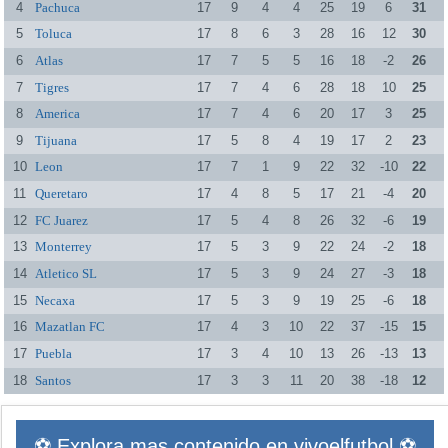
4
Pachuca
17
9
4
4
25
19
6
31
5
Toluca
17
8
6
3
28
16
12
30
6
Atlas
17
7
5
5
16
18
-2
26
7
Tigres
17
7
4
6
28
18
10
25
8
America
17
7
4
6
20
17
3
25
9
Tijuana
17
5
8
4
19
17
2
23
10
Leon
17
7
1
9
22
32
-10
22
11
Queretaro
17
4
8
5
17
21
-4
20
12
FC Juarez
17
5
4
8
26
32
-6
19
13
Monterrey
17
5
3
9
22
24
-2
18
14
Atletico SL
17
5
3
9
24
27
-3
18
15
Necaxa
17
5
3
9
19
25
-6
18
16
Mazatlan FC
17
4
3
10
22
37
-15
15
17
Puebla
17
3
4
10
13
26
-13
13
18
Santos
17
3
3
11
20
38
-18
12
⚽ Explora mas contenido en vivoelfutbol ⚽