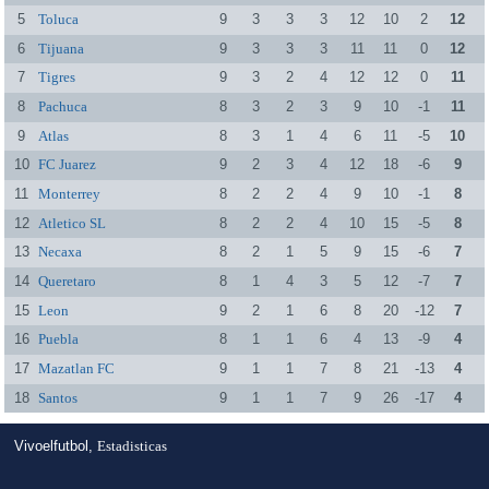
5
Toluca
9
3
3
3
12
10
2
12
6
Tijuana
9
3
3
3
11
11
0
12
7
Tigres
9
3
2
4
12
12
0
11
8
Pachuca
8
3
2
3
9
10
-1
11
9
Atlas
8
3
1
4
6
11
-5
10
10
FC Juarez
9
2
3
4
12
18
-6
9
11
Monterrey
8
2
2
4
9
10
-1
8
12
Atletico SL
8
2
2
4
10
15
-5
8
13
Necaxa
8
2
1
5
9
15
-6
7
14
Queretaro
8
1
4
3
5
12
-7
7
15
Leon
9
2
1
6
8
20
-12
7
16
Puebla
8
1
1
6
4
13
-9
4
17
Mazatlan FC
9
1
1
7
8
21
-13
4
18
Santos
9
1
1
7
9
26
-17
4
Vivoelfutbol,
Estadisticas