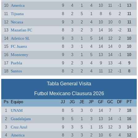
10
America
9
4
1
4
10
11
-1
13
11
Tijuana
8
2
5
1
8
6
2
11
12
Necaxa
9
3
2
4
10
10
0
11
13
Mazatlan FC
8
3
2
3
14
16
-2
11
14
Atletico SL
9
3
1
5
14
12
2
10
15
FC Juarez
8
3
1
4
14
14
0
10
16
Monterrey
9
3
1
5
13
14
-1
10
17
Puebla
9
2
3
4
9
13
-4
9
18
Santos
8
2
2
4
11
12
-1
8
Tabla General Visita
Futbol Mexicano Clausura 2026
Ps
Equipo
JJ
JG
JE
JP
GF
GC
DF
PT
1
UNAM
8
5
3
0
14
7
7
18
2
Guadalajara
9
5
1
3
13
14
-1
16
3
Cruz Azul
9
3
5
1
15
12
3
14
4
America
8
3
3
2
10
6
4
12