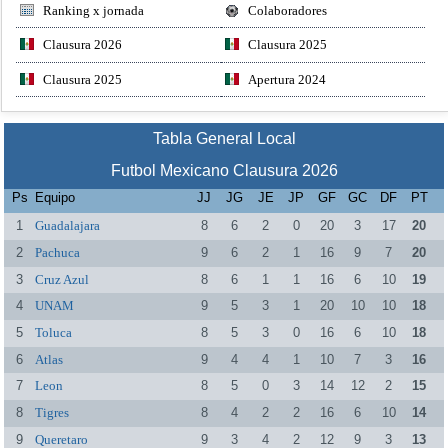
Ranking x jornada
Colaboradores
Clausura 2026
Clausura 2025
Clausura 2025
Apertura 2024
Tabla General Local
Futbol Mexicano Clausura 2026
Ps
Equipo
JJ
JG
JE
JP
GF
GC
DF
PT
1
Guadalajara
8
6
2
0
20
3
17
20
2
Pachuca
9
6
2
1
16
9
7
20
3
Cruz Azul
8
6
1
1
16
6
10
19
4
UNAM
9
5
3
1
20
10
10
18
5
Toluca
8
5
3
0
16
6
10
18
6
Atlas
9
4
4
1
10
7
3
16
7
Leon
8
5
0
3
14
12
2
15
8
Tigres
8
4
2
2
16
6
10
14
9
Queretaro
9
3
4
2
12
9
3
13