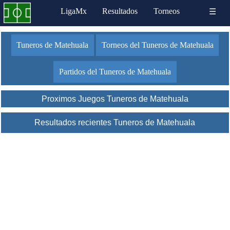
LigaMx
Resultados
Torneos
☰
Tuneros de Matehuala
Torneos del Tuneros de Matehuala
Partidos del Tuneros de Matehuala
Proximos Juegos Tuneros de Matehuala
Resultados recientes Tuneros de Matehuala