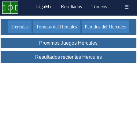
LigaMx
Resultados
Torneos
☰
Hercules
Torneos del Hercules
Partidos del Hercules
Proximos Juegos Hercules
Resultados recientes Hercules