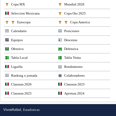
Copa MX
Mundial 2026
Seleccion Mexicana
Copa Oro 2025
Eurocopa
Copa America
Calendario
Posiciones
Equipos
Descenso
Ofensiva
Defensiva
Tabla Local
Tabla Visita
Liguilla
Rendimiento
Ranking x jornada
Colaboradores
Clausura 2026
Clausura 2025
Clausura 2025
Apertura 2024
Vivoelfutbol,
Estadisticas