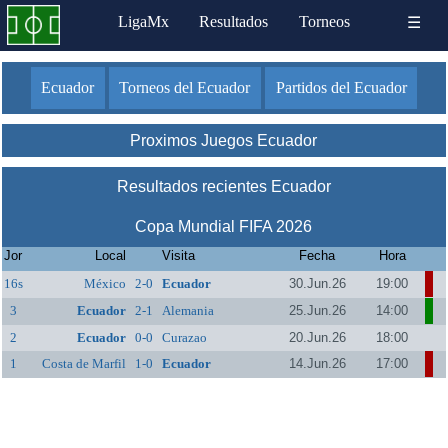
LigaMx
Resultados
Torneos
☰
Ecuador
Torneos del Ecuador
Partidos del Ecuador
Proximos Juegos Ecuador
Resultados recientes Ecuador
Copa Mundial FIFA 2026
Jor
Local
Visita
Fecha
Hora
16s
México
2-0
Ecuador
30.Jun.26
19:00
3
Ecuador
2-1
Alemania
25.Jun.26
14:00
2
Ecuador
0-0
Curazao
20.Jun.26
18:00
1
Costa de Marfil
1-0
Ecuador
14.Jun.26
17:00