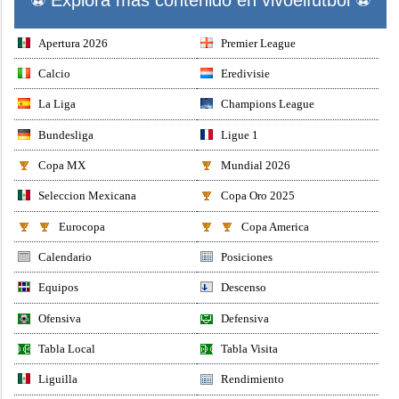
Apertura 2026
Premier League
Calcio
Eredivisie
La Liga
Champions League
Bundesliga
Ligue 1
Copa MX
Mundial 2026
Seleccion Mexicana
Copa Oro 2025
Eurocopa
Copa America
Calendario
Posiciones
Equipos
Descenso
Ofensiva
Defensiva
Tabla Local
Tabla Visita
Liguilla
Rendimiento