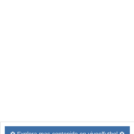
⚽ Explora mas contenido en vivoelfutbol ⚽