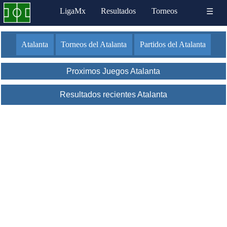
LigaMx
Resultados
Torneos
☰
Atalanta
Torneos del Atalanta
Partidos del Atalanta
Proximos Juegos Atalanta
Resultados recientes Atalanta