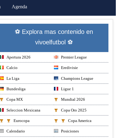
a
Agenda
⚽ Explora mas contenido en
vivoelfutbol ⚽
Apertura 2026
Premier League
Calcio
Eredivisie
La Liga
Champions League
Bundesliga
Ligue 1
Copa MX
Mundial 2026
Seleccion Mexicana
Copa Oro 2025
Eurocopa
Copa America
Calendario
Posiciones