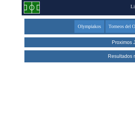
L
Olympiakos
Torneos del 
Proximos 
Resultados 