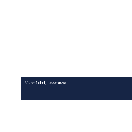
Vivoelfutbol,
Estadisticas