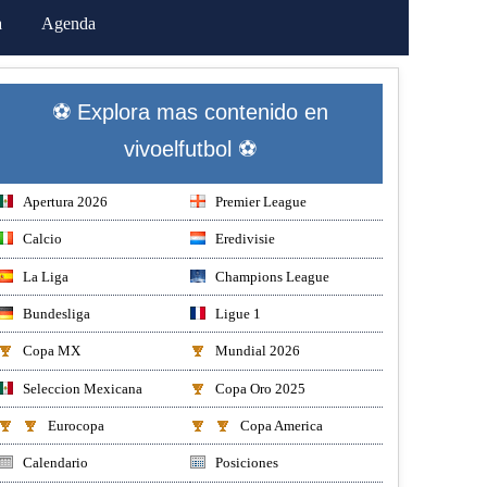
a
Agenda
⚽ Explora mas contenido en
vivoelfutbol ⚽
Apertura 2026
Premier League
Calcio
Eredivisie
La Liga
Champions League
Bundesliga
Ligue 1
Copa MX
Mundial 2026
Seleccion Mexicana
Copa Oro 2025
Eurocopa
Copa America
Calendario
Posiciones