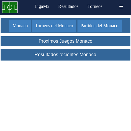
LigaMx
Resultados
Torneos
☰
Monaco
Torneos del Monaco
Partidos del Monaco
Proximos Juegos Monaco
Resultados recientes Monaco