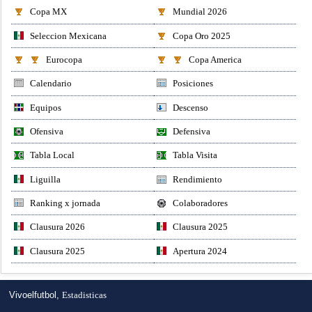
Copa MX
Mundial 2026
Seleccion Mexicana
Copa Oro 2025
Eurocopa
Copa America
Calendario
Posiciones
Equipos
Descenso
Ofensiva
Defensiva
Tabla Local
Tabla Visita
Liguilla
Rendimiento
Ranking x jornada
Colaboradores
Clausura 2026
Clausura 2025
Clausura 2025
Apertura 2024
Vivoelfutbol,
Estadisticas