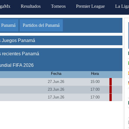
igaMx
Resultados
Torneos
Premier League
La Lig
l Panamá
Partidos del Panamá
s Juegos Panamá
s recientes Panamá
ndial FIFA 2026
Fecha
Hora
27.Jun.26
15:00
23.Jun.26
17:00
17.Jun.26
17:00