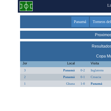
L
Panamá
Torneos de
Proximo
Resultado
Copa Mu
Jor
Local
Visita
3
Panamá
0-2
Inglaterra
2
Panamá
0-1
Croacia
1
Ghana
1-0
Panamá